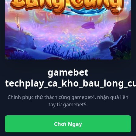
gamebet
techplay_ca_kho_bau_long_cu
Chinh phục thử thách cùng gamebet4, nhận quà liền
tay từ gamebet5.
Chơi Ngay