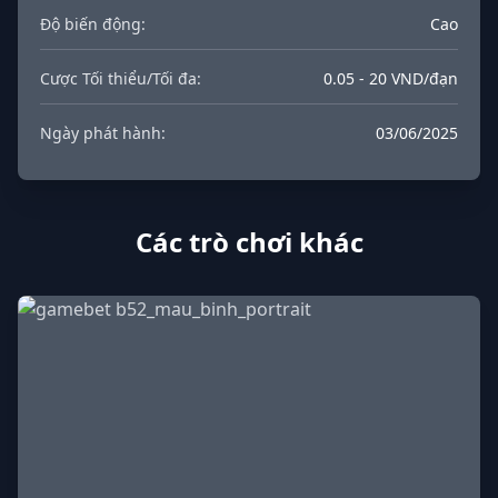
Độ biến động:
Cao
Cược Tối thiểu/Tối đa:
0.05 - 20 VND/đạn
Ngày phát hành:
03/06/2025
Các trò chơi khác