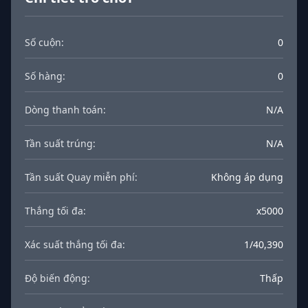
Số cuộn:
0
Số hàng:
0
Dòng thanh toán:
N/A
Tần suất trúng:
N/A
Tần suất Quay miễn phí:
Không áp dụng
Thắng tối đa:
x5000
Xác suất thắng tối đa:
1/40,390
Độ biến động:
Thấp