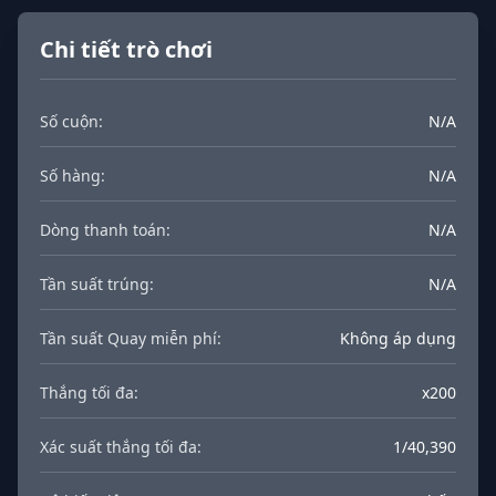
Chi tiết trò chơi
Số cuộn:
N/A
Số hàng:
N/A
Dòng thanh toán:
N/A
Tần suất trúng:
N/A
Tần suất Quay miễn phí:
Không áp dụng
Thắng tối đa:
x200
Xác suất thắng tối đa:
1/40,390