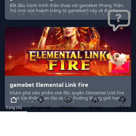
Bắt đầu hành trình thần thoại với gamebet Phong Thần.
Trò chơi slot hoành tráng từ gamebet3 này sẽ đưa bạn
vào thế giới huyền thoại của các vị thần và anh hùng.
gamebet Elemental Link Fire
Khám phá siêu phẩm slot độc quyền Elemental Link Fire
– nơi lửa thiêng lan tỏa và giải thưởng không giới hạn
đang chờ đợi bạn tại gamebet3.
Trang chủ
Khuyến mãi
Thể thao
Tải App
Hỗ Trợ