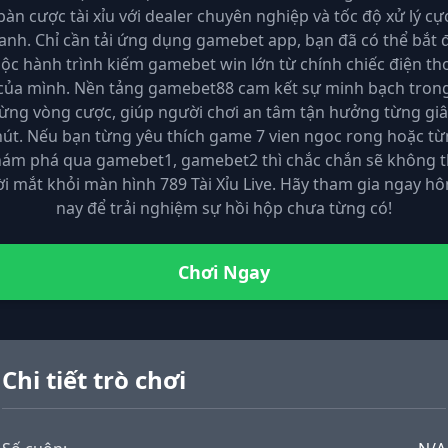
bàn cược tài xỉu với dealer chuyên nghiệp và tốc độ xử lý cự
anh. Chỉ cần tải ứng dụng gamebet app, bạn đã có thể bắt 
ộc hành trình kiếm gamebet win lớn từ chính chiếc điện th
của mình. Nền tảng gamebet88 cam kết sự minh bạch tron
ừng vòng cược, giúp người chơi an tâm tận hưởng từng giâ
út. Nếu bạn từng yêu thích game 7 vien ngoc rong hoặc t
ám phá qua gamebet1, gamebet2 thì chắc chắn sẽ không 
ời mắt khỏi màn hình 789 Tài Xỉu Live. Hãy tham gia ngay h
nay để trải nghiệm sự hồi hộp chưa từng có!
Chơi Ngay
Chi tiết trò chơi